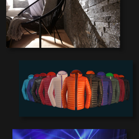
8
7
6