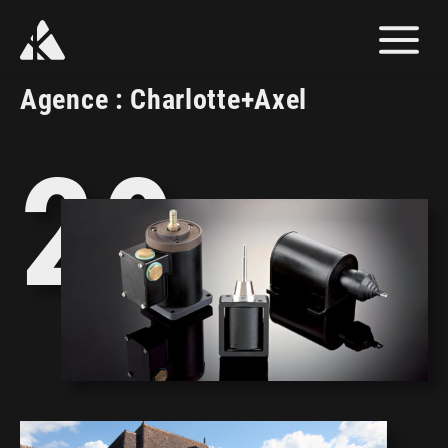
Affic
le
men
Agence : Charlotte+Axel
20