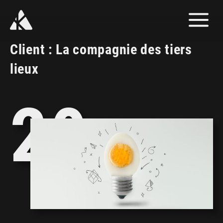
3
Affic
le
men
Client : La compagnie des tiers
lieux
2
20
1